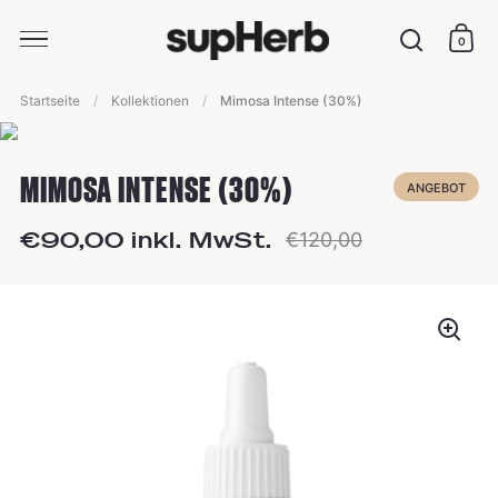
0
Ware
Suche
Skip to content
Startseite
/
Kollektionen
/
Mimosa Intense (30%)
voriges Produkt
/
nächstes Produkt
MIMOSA INTENSE (30%)
ANGEBOT
€90,00 inkl. MwSt.
€120,00