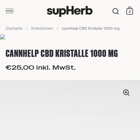
0
Ware
Suche
Skip to content
Startseite
/
Kollektionen
/
cannhelp CBD Kristalle 1000 mg
CANNHELP CBD KRISTALLE 1000 MG
€25,00 inkl. MwSt.