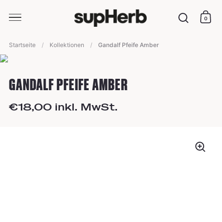
0
Ware
Suche
Skip to content
Startseite
/
Kollektionen
/
Gandalf Pfeife Amber
GANDALF PFEIFE AMBER
€18,00 inkl. MwSt.