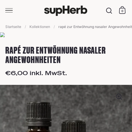
0
Ware
Suche
Skip to content
Startseite
/
Kollektionen
/
rapé zur Entwöhnung nasaler Angewohnhei
voriges Produkt
/
nächstes Produkt
RAPÉ ZUR ENTWÖHNUNG NASALER
ANGEWOHNHEITEN
€6,00 inkl. MwSt.