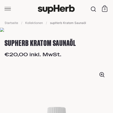
0
Ware
Suche
Skip to content
Startseite
/
Kollektionen
/
supHerb Kratom Saunaöl
voriges Produkt
/
nächstes Produkt
SUPHERB KRATOM SAUNAÖL
€20,00 inkl. MwSt.