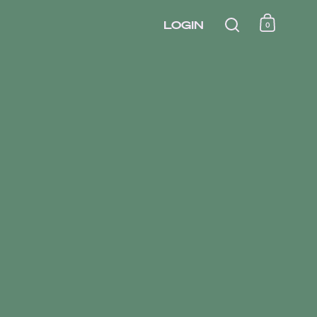
LOGIN
0
shopping 
Seek