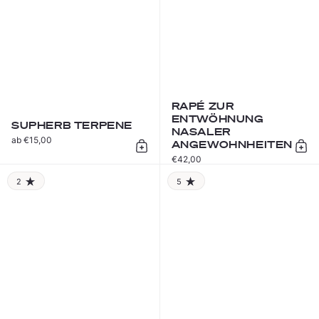
RAPÉ ZUR
ENTWÖHNUNG
SUPHERB TERPENE
NASALER
ab €15,00
ANGEWOHNHEITEN
In den Warenkorb
In 
€42,00
2
5
RATING: 2.0 OUT OF 5.0
RATING: 5.0 OUT OF 5.0